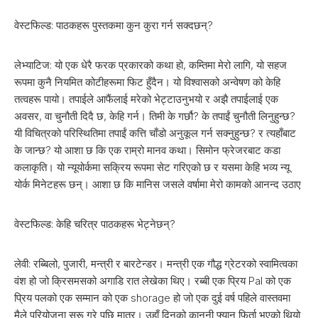
वेस्टफिल्ड: पाठकहरू पुस्तकमा कुन कुरा गर्न सक्दछन्?
लेभ्याटिज: यो एक धेरै फरक प्रकारको कथा हो, कम्तिमा मेरो लागि, यो सहज
रूपमा कुनै नियमित कोटीहरूमा फिट हुँदैन। यो विश्वासको अन्वेषण को केहि
तत्वहरू पायो। तपाईले आफैंलाई मरेको भेट्टाउनुभयो र अझै तपाईलाई एक
अवसर, वा चुनौती दिदै छ, केहि गर्न। तिमी के गर्छौ? के तपाईं चुनौती लिनुहुन्छ?
यी विचित्रको परिस्थितिमा तपाईं कत्ति चाँडो अनुकूल गर्न सक्नुहुन्छ? र त्यहाँबाट
के जान्छ? यो आशा छ कि एक राम्रो मानव कथा। सिमोन फ्रेजरबाट कडा
कलाकृति। यो न्यूयोर्कमा सक्रिय रूपमा सेट गरिएको छ र यसमा केहि भव्य न्यू
योर्क मिनेटहरू छन्। आशा छ कि मानिस जसले वर्षामा मेरो कामको आनन्द उठाए
वेस्टफिल्ड: केहि चरित्र पाठकहरू भेट्नेछन्?
लेवी: रब्बिलो, पुजारी, मन्त्री र बारटेन्डर। मन्त्री एक गौद्ध ग्रेटरको स्वामित्वका
वंश हो जो क्रिसमसको अगाडि रात लेखेका थिए। रब्बी एक प्रिय Pal को एक
प्रिय पलको एक सम्मान को एक shorage हो जो एक दुई वर्ष पहिले वास्तवमा
मैले परियोजना सुरू गरे पछि मात्र। उहाँ दिनको कानुनी फ्यान फिर्ता भएको थियो