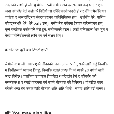
स्कूलको साथी हो जो न्यु योर्कमा रब्बी बन्यो र अब इस्राएलमा बन्द छ। र एक
जना वर्ष पछि मैले केही वर्ष बितियो जो एपिसिसस्पी पादरी हो तर सँगै एपिसोसियन
चर्चहरू र अन्तर्राष्ट्रिय संगठनहरूका प्रतिनिधिहरू छन्। उहाँसँग धेरै, धार्मिक
स्पेक्ट्रमभरि धेरै, धेरै palls छन्। मसँग मेरो काँधमा हेरचाह गरिसकेका छन्।
कुनै गल्तीहरू पक्कै पनि मेरो हुन्, उनीहरूको होइन। त्यहाँ मानिसहरू थिए जुन म
केही मार्गनिर्देशनको लागि भर पर्न सक्षम थिए।
वेस्टफिल्ड: कुनै बन्द टिप्पणीहरू?
लेभोजेज: म जीवनमा पाएको जीवनको आनन्दमा म खानेकुराको लागि गर्छु किनकि
म तिनीहरूको आनन्द लिन्छु, किनकि मलाई लाग्छ कि यो अर्को 20 बर्षको लागि
भाडा तिर्नेछ। ग्राफिक उपन्यास विकसित र परिवर्तन हेर्न र परिवर्तन हेर्न
मनमोहक छ र तपाईं फारममा गर्न सक्ने चीजहरू को विविधता। यो पहिले काम
गरेको भन्दा धेरै फरक केहि चीजको अलि अलि थियो। सायद अलि बढी मानव।
You may also like...