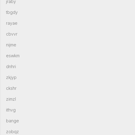
jraby
tbgdy
rayae
cbvvr
nijme
eswkm
dnhri
zkjyp
ckshr
zimzl
ithvg
bange
zobqz