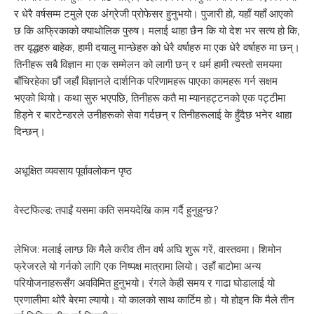
र धेरै वर्षसम्म टमुले एक अंग्रेजी प्रोफेसर हुनुभयो। पुजारी हो, यहाँ यहाँ आएको
छ कि अफ्रिकाको क्याथोलिक पुरुष। मलाई थाहा छैन कि यो देश भर सत्य हो कि,
तर वृद्धहरु बाहेक, हामी दयालु मान्छेहरु को धेरै वर्षाहरु मा एक धेरै वर्षाहरु मा छन्।
तिनीहरू सबै विज्ञान मा एक सम्मेलन को लागी छन् र धर्म हामी त्यस्तो समयमा
बाँचिरहेका छौं जहाँ विज्ञानले दार्शनिक परिणामहरू पाएका कामहरू गर्न सक्षम
भएको थियो। कथा सुरु भएपछि, तिनीहरू कतै मा म्यानहट्टनको एक पट्टीमा
हिड्ने र बारटेन्डरले उनीहरूको सेवा गर्दछन् र तिनीहरूलाई के हुँदैछ भनेर थाहा
दिन्छन्।
अधूक्षित व्यवसाय पूर्वावलोकन पृष्ठ
वेस्टफिल्ड: तपाईं यसमा कति समयदेखि काम गर्दै हुनुहुन्छ?
लेभिज: मलाई लाग्छ कि मैले करीव तीन वर्ष अघि शुरू गरें, वास्तवमा। शिमोन
फ्रेजरले यो गर्नको लागि एक निष्पक्ष मात्रामा लियो। उहाँ बाटोमा अन्य
परियोजनाहरूसँग अवविमित हुनुभयो। रंगले केही समय र गाढा घोडालाई यो
प्रणालीमा थोरै बेरमा ल्यायो। यो कालको साथ कार्टिम हो। यो होइन कि मैले तीन