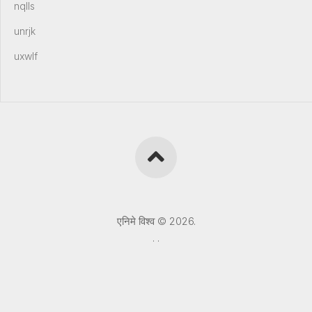
nqlls
unrjk
uxwlf
एनिमे विश्व © 2026.
.
.