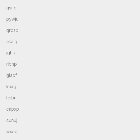
gsifq
pywju
qrosp
akalq
jghix
ribnp
glaof
lnxrg
tejbn
capxp
cunuj
wxocf