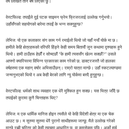
वर्ष लिखित तीन बर्ष लिएकी छु।
वेस्टफिल्ड: तपाईंले दुई पटक साइमन फ्रेम फ्रिजरलाई उल्लेख गर्नुभयो।
उहाँसँगको सहयोगको बारेमा तपाईं के भन्न सक्नुहुन्छ?
लेभिज: यो एक कलाकार संग काम गर्न रमाईलो थियो जो यहाँ नयाँ योर्क मा छ।
हामीले केहि क्षेत्रहरूको वरिपरि हिंड्ने केही समय बितायौं जुन कथामा दृश्यहरू हुने
थियो। हामी ठाउँहरू हेर्छौं र सोच्दछौं “के हामी त्यससँग खेल्न सक्छौं?” उसले
आफ्नो क्यारियरमा विभिन्न प्रकारका काम गरेको छ; डाक्टरजस्तै जो हालका
वर्षहरुमा एक महान् वर्षार अभिसाउँछन्। राम्रो यात्रा मान्छे। उहाँ स्कटल्याण्डमा
जन्मनुभएको थियो र अब केही बेरको लागि न्यु योर्कमा बस्दै हुनुहुन्छ।
वेस्टफील्ड: धर्मको साथ व्यवहार एक धेरै मुश्किल हुन सक्छ। यस भित्र जाँदै छ
तपाईको कुरामा कुनै चिन्ताहरू थिए?
लेभिज: म एक धार्मिक मानिस होइन त्यसैले यो केहि विदेशी क्षेत्र मा एक चेक
आउट छ। म सुरुमा सुरुमा धेरै पुरानो साथीहरूमा जान्छु; मैले उल्लेख गरेको
मान्छे रब्बी चरित्र को केही तवचमा आधारित छ, वा कमसेकम पछि। अर्को हाई